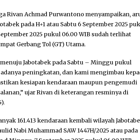
rga Rivan Achmad Purwantono menyampaikan, ar
abotabek pada H+1 atau Sabtu 6 September 2025 pu
September 2025 pukul 06.00 WIB sudah terlihat
empat Gerbang Tol (GT) Utama.
li menuju Jabotabek pada Sabtu – Minggu pukul
at adanya peningkatan, dan kami mengimbau kep
stikan kesiapan kendaraan maupun pengemudi
lanan,” ujar Rivan di keterangan resminya di
).
anyak 161.413 kendaraan kembali wilayah Jabotab
Maulid Nabi Muhammad SAW 1447H/2025 atau pada