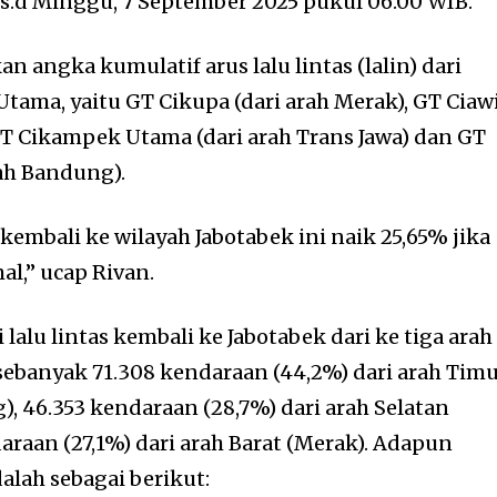
 s.d Minggu, 7 September 2025 pukul 06.00 WIB.
 angka kumulatif arus lalu lintas (lalin) dari
tama, yaitu GT Cikupa (dari arah Merak), GT Ciaw
 GT Cikampek Utama (dari arah Trans Jawa) dan GT
rah Bandung).
 kembali ke wilayah Jabotabek ini naik 25,65% jika
l,” ucap Rivan.
i lalu lintas kembali ke Jabotabek dari ke tiga arah
sebanyak 71.308 kendaraan (44,2%) dari arah Tim
, 46.353 kendaraan (28,7%) dari arah Selatan
araan (27,1%) dari arah Barat (Merak). Adapun
adalah sebagai berikut: