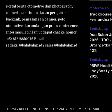
Portal berita otomotive dan photography
Motorbalap
menerima kiriman siaran pers, artikel
Trackhouse
backlink, pemasangan banner, poto
Fernandez 
otomotive dan undangan press conference.
Beritabalap
Informasi lebih lanjut dapat chat ke nomor
Dua Bulan 
+62 81218810036 Email :
2026, ITDC:
redaksi@balabalap.id / sales@balabalap.id
Ditargetkan
42%
Beritabalap
PRIVE Heal
LodySasty d
2026
TERMS AND CONDITIONS
PRIVACY POLICY
SITEMAP