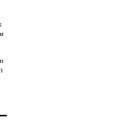
k
ar
an
ri