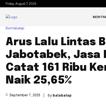
Friday, August 7, 2026
BERITA
Beritabalap
Arus Lalu Lintas B
Jabotabek, Jasa
Catat 161 Ribu K
Naik 25,65%
By
balabalap
September 7, 2025