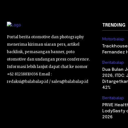
TRENDING
Portal berita otomotive dan photography
Motorbalap
menerima kiriman siaran pers, artikel
Trackhouse
backlink, pemasangan banner, poto
Fernandez 
otomotive dan undangan press conference.
Beritabalap
Informasi lebih lanjut dapat chat ke nomor
Dua Bulan 
+62 81218810036 Email :
2026, ITDC:
redaksi@balabalap.id / sales@balabalap.id
Ditargetkan
42%
Beritabalap
PRIVE Heal
LodySasty d
2026