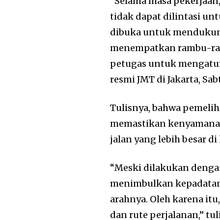
“Selama masa pekerjaan, 
tidak dapat dilintasi un
dibuka untuk mendukung 
menempatkan rambu-ramb
petugas untuk mengatur 
resmi JMT di Jakarta, Sab
Tulisnya, bahwa pemelih
memastikan kenyamanan
jalan yang lebih besar d
“Meski dilakukan dengan
menimbulkan kepadatan l
arahnya. Oleh karena it
dan rute perjalanan,” tul