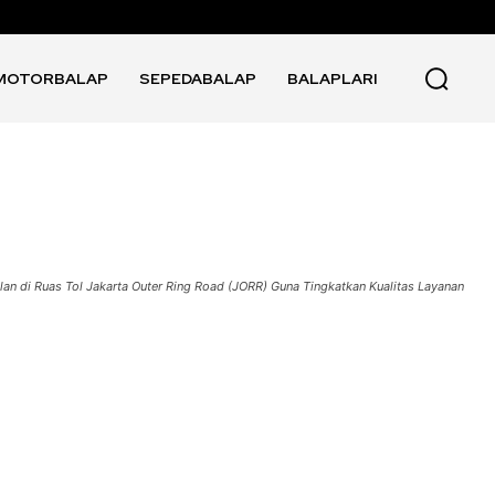
MOTORBALAP
SEPEDABALAP
BALAPLARI
an di Ruas Tol Jakarta Outer Ring Road (JORR) Guna Tingkatkan Kualitas Layanan