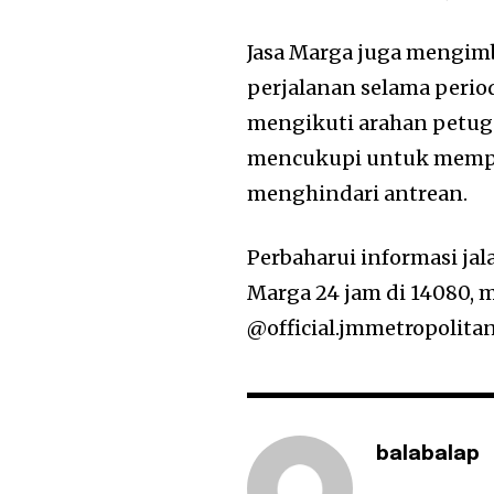
Jasa Marga juga mengim
perjalanan selama period
mengikuti arahan petuga
mencukupi untuk memper
menghindari antrean.
Perbaharui informasi jala
Marga 24 jam di 14080, m
@official.jmmetropolitan
balabalap