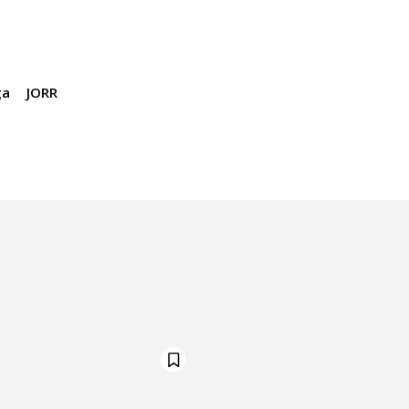
ga
JORR