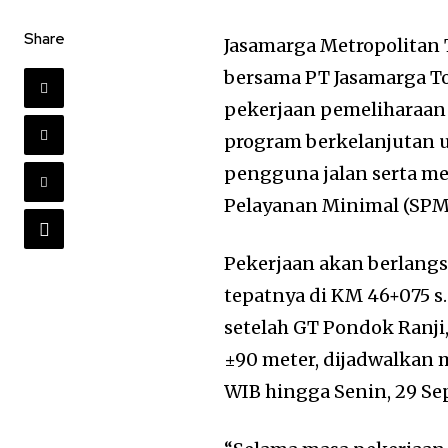
Share
Jasamarga Metropolitan T
bersama PT Jasamarga T
pekerjaan pemeliharaan p
program berkelanjutan
pengguna jalan serta me
Pelayanan Minimal (SPM
Pekerjaan akan berlangs
tepatnya di KM 46+075 s
setelah GT Pondok Ranji
±90 meter, dijadwalkan 
WIB hingga Senin, 29 Se