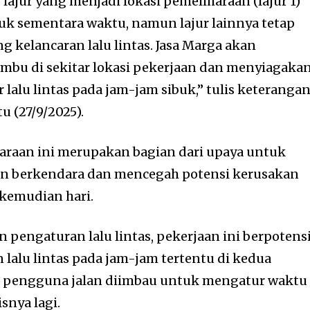
lajur yang menjadi lokasi pemeliharaan (lajur 1)
tuk sementara waktu, namun lajur lainnya tetap
kelancaran lalu lintas. Jasa Marga akan
u di sekitar lokasi pekerjaan dan menyiagaka
lalu lintas pada jam-jam sibuk,” tulis keteranga
tu (27/9/2025).
araan ini merupakan bagian dari upaya untuk
 berkendara dan mencegah potensi kerusakan
i kemudian hari.
 pengaturan lalu lintas, pekerjaan ini berpotens
alu lintas pada jam-jam tertentu di kedua
u, pengguna jalan diimbau untuk mengatur waktu
isnya lagi.