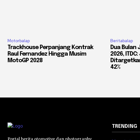
Motorbalap
Beritabalap
Trackhouse Perpanjang Kontrak
Dua Bulan 
Raul Fernandez Hingga Musim
2026, ITDC
MotoGP 2028
Ditargetkan
42%
TRENDING
Portal berita otomotive dan photography