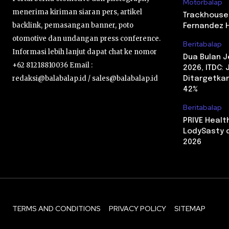
Motorbalap
menerima kiriman siaran pers, artikel
Trackhouse
backlink, pemasangan banner, poto
Fernandez 
otomotive dan undangan press conference.
Beritabalap
Informasi lebih lanjut dapat chat ke nomor
Dua Bulan 
+62 81218810036 Email :
2026, ITDC:
redaksi@balabalap.id / sales@balabalap.id
Ditargetkan
42%
Beritabalap
PRIVE Heal
LodySasty d
2026
TERMS AND CONDITIONS
PRIVACY POLICY
SITEMAP