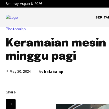
Saturday, August 8, 2026
BERITA
Photobalap
Keramaian mesin 
minggu pagi
By
balabalap
May 20, 2024
Share