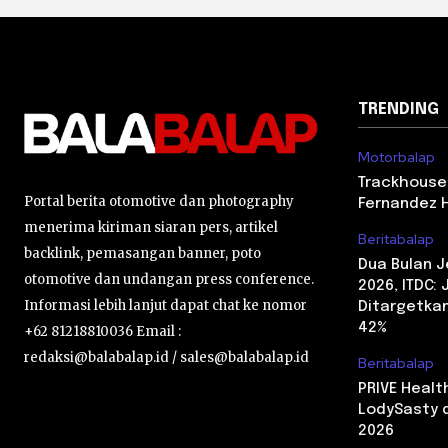
TRENDING
Motorbalap
Trackhouse
Portal berita otomotive dan photography
Fernandez 
menerima kiriman siaran pers, artikel
Beritabalap
backlink, pemasangan banner, poto
Dua Bulan 
otomotive dan undangan press conference.
2026, ITDC:
Informasi lebih lanjut dapat chat ke nomor
Ditargetkan
42%
+62 81218810036 Email :
redaksi@balabalap.id / sales@balabalap.id
Beritabalap
PRIVE Heal
LodySasty d
2026