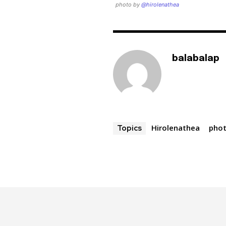
photo by
@hirolenathea
balabalap
Hirolenathea
pho
Topics