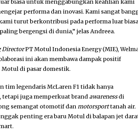
 luar biasa untuk menggabungkan keahlian kami
ngejar performa dan inovasi. Kami sangat bang
ami turut berkontribusi pada performa luar bias
 paling bergengsi di dunia,” jelas Andreea.
 Director
PT Motul Indonesia Energy (MIE), Welma
olaborasi ini akan membawa dampak positif
Motul di pasar domestik.
n tim legendaris McLaren F1 tidak hanya
, tetapi juga memperkuat brand
awareness
di
rong semangat otomotif dan
motorsport
tanah air.
onggak penting era baru Motul di balapan jet dara
mart.