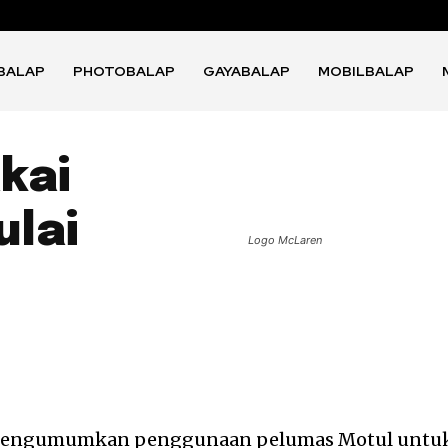
BALAP
PHOTOBALAP
GAYABALAP
MOBILBALAP
kai
lai
Logo McLaren
 mengumumkan penggunaan pelumas Motul untu