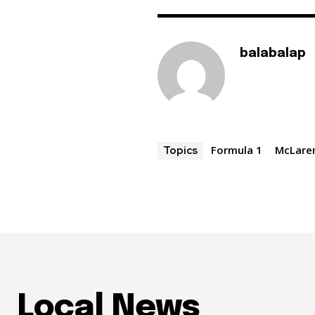
balabalap
Formula 1
McLare
Topics
Local News