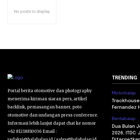
No posts to display
TRENDING
Portal berita otomotive dan photography
Motorbalap
menerima kiriman siaran pers, artikel
Trackhouse
backlink, pemasangan banner, poto
Fernandez 
otomotive dan undangan press conference.
Beritabalap
Informasi lebih lanjut dapat chat ke nomor
Dua Bulan 
+62 81218810036 Email :
2026, ITDC:
redaksi@balabalap.id / sales@balabalap.id
Ditargetkan