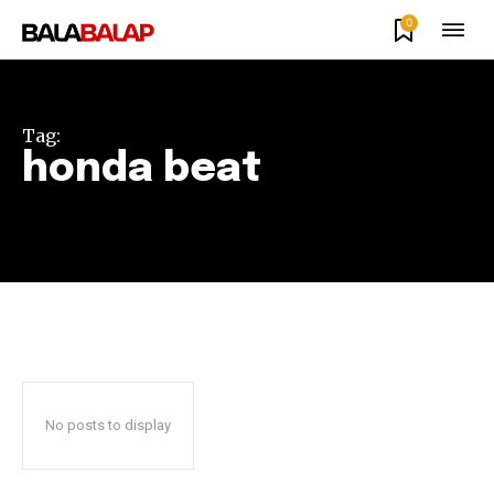
0
Tag:
honda beat
No posts to display