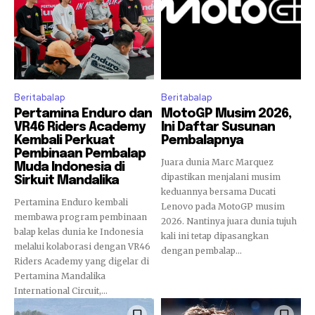
Beritabalap
Beritabalap
Pertamina Enduro dan
MotoGP Musim 2026,
VR46 Riders Academy
Ini Daftar Susunan
Kembali Perkuat
Pembalapnya
Pembinaan Pembalap
Juara dunia Marc Marquez
Muda Indonesia di
dipastikan menjalani musim
Sirkuit Mandalika
keduannya bersama Ducati
Pertamina Enduro kembali
Lenovo pada MotoGP musim
membawa program pembinaan
2026. Nantinya juara dunia tujuh
balap kelas dunia ke Indonesia
kali ini tetap dipasangkan
melalui kolaborasi dengan VR46
dengan pembalap...
Riders Academy yang digelar di
Pertamina Mandalika
International Circuit,...