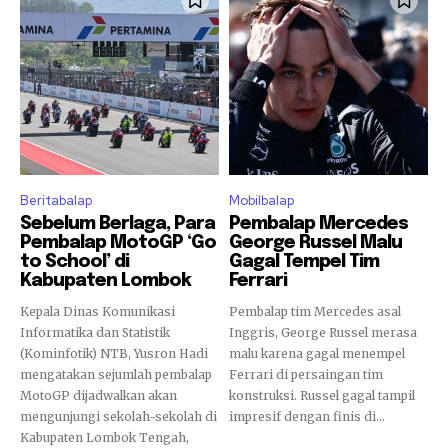
Beritabalap
Mobilbalap
Sebelum Berlaga, Para
Pembalap Mercedes
Pembalap MotoGP ‘Go
George Russel Malu
to School’ di
Gagal Tempel Tim
Kabupaten Lombok
Ferrari
Kepala Dinas Komunikasi
Pembalap tim Mercedes asal
Informatika dan Statistik
Inggris, George Russel merasa
(Kominfotik) NTB, Yusron Hadi
malu karena gagal menempel
mengatakan sejumlah pembalap
Ferrari di persaingan tim
MotoGP dijadwalkan akan
konstruksi. Russel gagal tampil
mengunjungi sekolah-sekolah di
impresif dengan finis di...
Kabupaten Lombok Tengah,