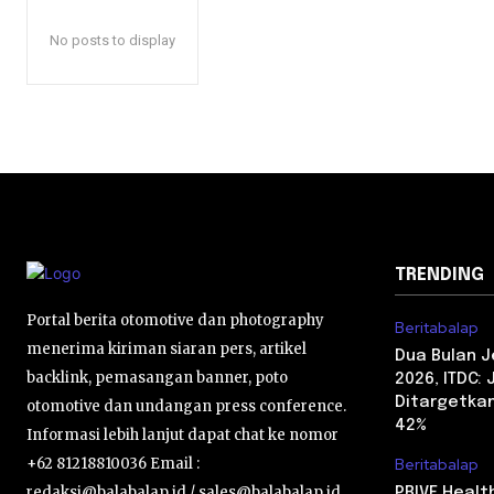
No posts to display
TRENDING
Portal berita otomotive dan photography
Beritabalap
menerima kiriman siaran pers, artikel
Dua Bulan 
backlink, pemasangan banner, poto
2026, ITDC:
Ditargetkan
otomotive dan undangan press conference.
42%
Informasi lebih lanjut dapat chat ke nomor
+62 81218810036 Email :
Beritabalap
redaksi@balabalap.id / sales@balabalap.id
PRIVE Heal