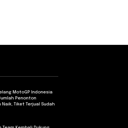
Jelang MotoGP Indonesia
 Jumlah Penonton
 Naik, Tiket Terjual Sudah
th Team Kembali Dukung