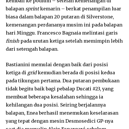
kembali ke podium – setelah kemenangan di
balapan
sprint
kemarin – berkat penampilan luar
biasa dalam balapan 20 putaran di Silverstone,
kemenangan perdananya musim ini pada balapan
hari Minggu. Francesco Bagnaia melintasi garis
finish
pada urutan ketiga setelah memimpin lebih
dari setengah balapan.
Bastianini memulai dengan baik dari posisi
ketiga di
grid
kemudian berada di posisi kedua
pada tikungan pertama. Dua putaran pembukaan
tidak begitu baik bagi pebalap Ducati #23, yang
membuat beberapa kesalahan sehingga ia
kehilangan dua posisi. Seiring berjalannya
balapan, Enea berhasil menemukan keselarasan
yang tepat dengan mesin Desmosedici GP-nya
saat dia menyalip Aleix Espargaró sebelum