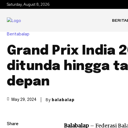
Saturday, August 8, 2026
BERITA
Beritabalap
Grand Prix India 
ditunda hingga t
depan
By
balabalap
May 29, 2024
Share
Balabalap
– Federasi Bal