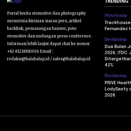
TRENDING
Portal berita otomotive dan photography
Motorbalap
menerima kiriman siaran pers, artikel
Trackhouse
backlink, pemasangan banner, poto
Fernandez 
otomotive dan undangan press conference.
Beritabalap
Informasi lebih lanjut dapat chat ke nomor
Dua Bulan 
+62 81218810036 Email :
2026, ITDC:
redaksi@balabalap.id / sales@balabalap.id
Ditargetkan
42%
Beritabalap
PRIVE Heal
LodySasty d
2026